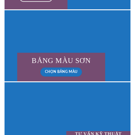
BẢNG MÀU SƠN
CHỌN BẢNG MÀU
TƯ VẤN KỸ THUẬT