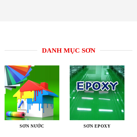
Skip
to
content
DANH MỤC SƠN
SƠN NƯỚC
SƠN EPOXY